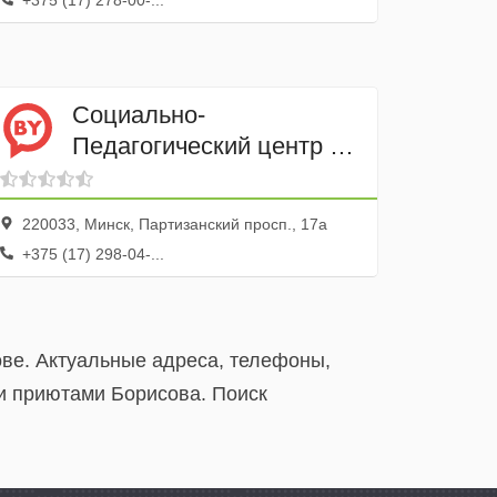
+375 (17) 278-00-...
Социально-
Педагогический центр с
Приютом Ленинского
района Минска
220033, Минск, Партизанский просп., 17а
+375 (17) 298-04-...
ове. Актуальные адреса, телефоны,
ми приютами Борисова. Поиск