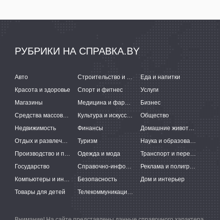
РУБРИКИ НА СПРАВКА.BY
Авто
Строительство и ремонт
Еда и напитки
Красота и здоровье
Спорт и фитнес
Услуги
Магазины
Медицина и фармацевтика
Бизнес
Средства массовой информации
Культура и искусство
Общество
Недвижимость
Финансы
Домашние животные
Отдых и развлечения
Туризм
Наука и образование
Производство и поставки
Одежда и мода
Транспорт и перевозки
Государство
Справочно-информационные системы
Реклама и полиграфия
Компьютеры и интернет
Безопасность
Дом и интерьер
Товары для детей
Телекоммуникации и связь
Внимание! На сайте представлены данные справочного характера,