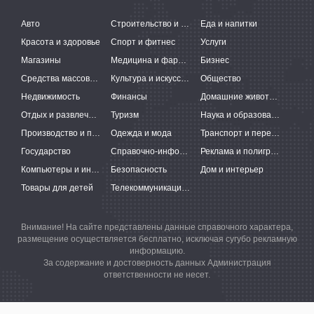
Авто
Строительство и ремонт
Еда и напитки
Красота и здоровье
Спорт и фитнес
Услуги
Магазины
Медицина и фармацевтика
Бизнес
Средства массовой информации
Культура и искусство
Общество
Недвижимость
Финансы
Домашние животные
Отдых и развлечения
Туризм
Наука и образование
Производство и поставки
Одежда и мода
Транспорт и перевозки
Государство
Справочно-информационные системы
Реклама и полиграфия
Компьютеры и интернет
Безопасность
Дом и интерьер
Товары для детей
Телекоммуникации и связь
Внимание! На сайте представлены данные справочного характера,
размещение осуществляется бесплатно, исключая сугубо рекламную
информацию.
За содержание и достоверность данных Администрация
ответственности не несет.