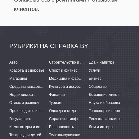
клиентов.
РУБРИКИ НА СПРАВКА.BY
Авто
Строительство и ремонт
Еда и напитки
Красота и здоровье
Спорт и фитнес
Услуги
Магазины
Медицина и фармацевтика
Бизнес
Средства массовой информации
Культура и искусство
Общество
Недвижимость
Финансы
Домашние животные
Отдых и развлечения
Туризм
Наука и образование
Производство и поставки
Одежда и мода
Транспорт и перевозки
Государство
Справочно-информационные системы
Реклама и полиграфия
Компьютеры и интернет
Безопасность
Дом и интерьер
Товары для детей
Телекоммуникации и связь