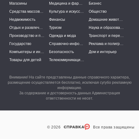
Магазины
Медицина и фармацевтика
Бизнес
Средства массовой информации
Культура и искусство
Общество
Недвижимость
Финансы
Домашние животные
Отдых и развлечения
Туризм
Наука и образование
Производство и поставки
Одежда и мода
Транспорт и перевозки
Государство
Справочно-информационные системы
Реклама и полиграфия
Компьютеры и интернет
Безопасность
Дом и интерьер
Товары для детей
Телекоммуникации и связь
Внимание! На сайте представлены данные справочного характера,
размещение осуществляется бесплатно, исключая сугубо рекламную
информацию.
За содержание и достоверность данных Администрация
ответственности не несет.
© 2026
Все права защищены