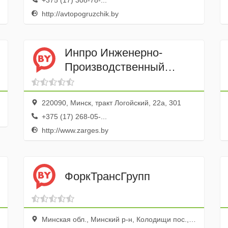
+375 (17) 308-78-...
http://avtopogruzchik.by
Инпро Инженерно-
Производственный
центр
220090, Минск, тракт Логойский, 22а, 301
+375 (17) 268-05-...
http://www.zarges.by
ФоркТрансГрупп
Минская обл., Минский р-н, Колодищи пос., ул. Молокович, 29