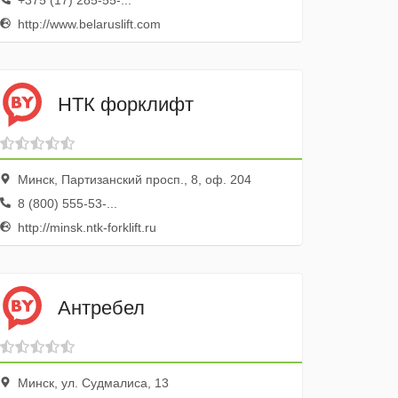
+375 (17) 285-55-...
http://www.belaruslift.com
НТК форклифт
Минск, Партизанский просп., 8, оф. 204
8 (800) 555-53-...
http://minsk.ntk-forklift.ru
Антребел
Минск, ул. Судмалиса, 13