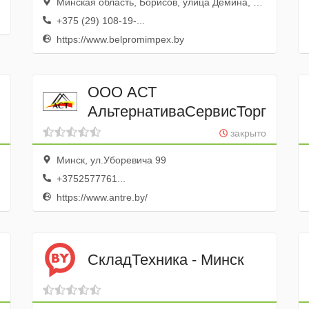
Минская область, Борисов, улица Демина, 5Ж
+375 (29) 108-19-...
https://www.belpromimpex.by
ООО АСТ
АльтернативаСервисТорг
закрыто
Минск, ул.Уборевича 99
+3752577761...
https://www.antre.by/
СкладТехника - Минск