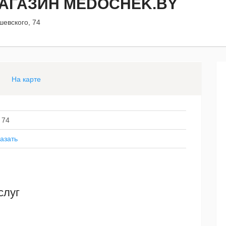
АГАЗИН MEDOCHEK.BY
шевского, 74
На карте
 74
азать
слуг