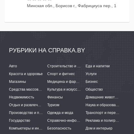
Минская обл., Борисов г., Фабрициуса пер., 1
РУБРИКИ НА СПРАВКА.BY
Авто
Строительство и ремонт
Еда и напитки
Красота и здоровье
Спорт и фитнес
Услуги
Магазины
Медицина и фармацевтика
Бизнес
Средства массовой информации
Культура и искусство
Общество
Недвижимость
Финансы
Домашние животные
Отдых и развлечения
Туризм
Наука и образование
Производство и поставки
Одежда и мода
Транспорт и перевозки
Государство
Справочно-информационные системы
Реклама и полиграфия
Компьютеры и интернет
Безопасность
Дом и интерьер